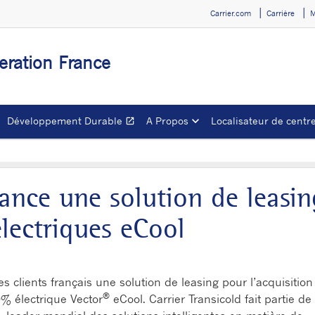
Carrier.com
Carrière
M
geration France
Développement Durable
A Propos
Localisateur de centre
open_in_new
Ouvrir dans une nouve
lance une solution de leasin
électriques eCool
s clients français une solution de leasing pour l’acquisition
®
0% électrique Vector
eCool. Carrier Transicold fait partie de