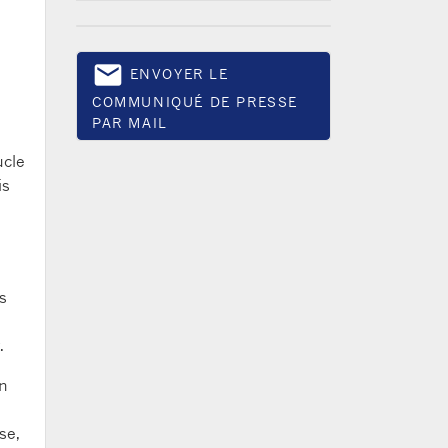
email
ENVOYER LE
Email
COMMUNIQUÉ DE PRESSE
PAR MAIL
ucle
is
s
.
en
se,