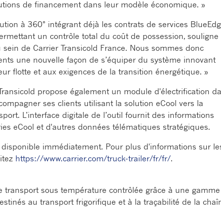
 solutions de financement dans leur modèle économique. »
lution à 360° intégrant déjà les contrats de services BlueEd
 permettant un contrôle total du coût de possession, souligne
 sein de Carrier Transicold France. Nous sommes donc
lients une nouvelle façon de s’équiper du système innovant
ur flotte et aux exigences de la transition énergétique. »
 Transicold propose également un module d'électrification d
ompagner ses clients utilisant la solution eCool vers la
sport. L’interface digitale de l’outil fournit des informations
ries eCool et d'autres données télématiques stratégiques.
t disponible immédiatement. Pour plus d'informations sur le
sitez
https://www.carrier.com/truck-trailer/fr/fr/
.
 le transport sous température contrôlée grâce à une gamme
inés au transport frigorifique et à la traçabilité de la chaî