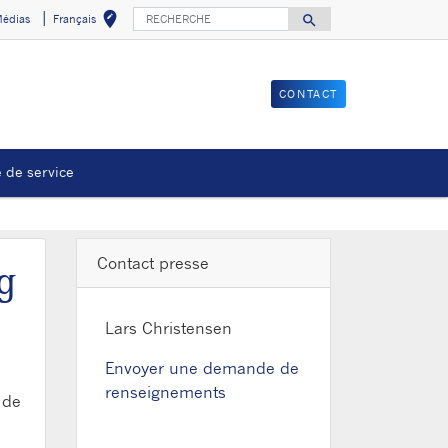
RECHERCHE
edit_location
search
édias
Français
Sélectionnez votr
Search for
CONTACT
 de service
lle fenêtre
Contact presse
g
Lars Christensen
Envoyer une demande de
renseignements
 de