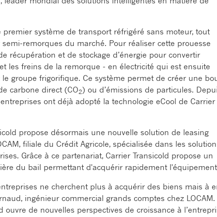
, leader mondial des solutions intelligentes en matière de
le premier système de transport réfrigéré sans moteur, tout
 semi-remorques du marché. Pour réaliser cette prouesse
 de récupération et de stockage d’énergie pour convertir
et les freins de la remorque - en électricité qui est ensuite
t le groupe frigorifique. Ce système permet de créer une bo
de carbone direct (CO
) ou d’émissions de particules. Depu
2
treprises ont déjà adopté la technologie eCool de Carrier
ansicold propose désormais une nouvelle solution de leasing
AM, filiale du Crédit Agricole, spécialisée dans les solution
rises.
Grâce à ce partenariat, Carrier Transicold propose un
cière du bail permettant d'acquérir rapidement l'équipement
 entreprises ne cherchent plus à acquérir des biens mais à 
 Arnaud, ingénieur commercial grands comptes chez LOCAM.
ld ouvre de nouvelles perspectives de croissance à l’entrepri