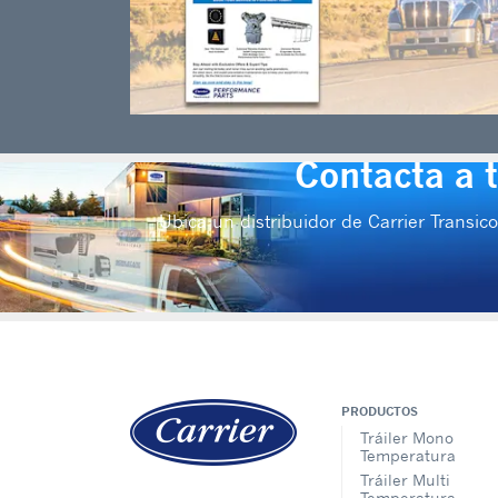
Contacta a 
Ubica un distribuidor de Carrier Transico
PRODUCTOS
Tráiler Mono
Temperatura
Tráiler Multi
Temperatura