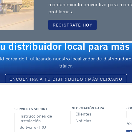
mantenimiento preventivo para mante
problemas.
REGÍSTRATE HOY
tu distribuidor local para más
ld cerca de ti utilizando nuestro localizador de distribuido
tráiler.
ENCUENTRA A TU DISTRIBUIDOR MÁS CERCANO
INFORMACIÓN PARA
CO
SERVICIO & SOPORTE
Clientes
Instrucciones de
instalación
Noticias
FO
Software-TRU