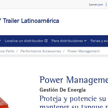
Carrier.com
/ Trailer Latinoamérica
Localice un distribuidor
Para distribuidores
Ferias y e
open_in_new
Opens in a new window
nce Parts
Performance Accessories
Power Management
Power Manageme
Gestión De Energía
Proteja y potencie su
mantener su tanque r