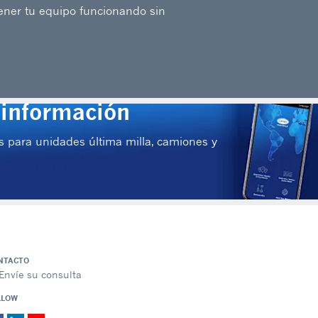
ner tu equipo funcionando sin
 información
res para unidades última milla, camiones y
NTACTO
Envíe su consulta
LLOW