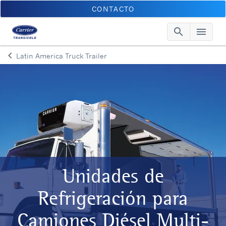
CONTACTO
search
menu
Searc
Me
keyboard_arrow_left
Latin America Truck Trailer
Arrow back
Unidades de
Refrigeración para
Camiones Diésel Multi-