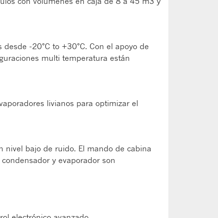
ículos con volúmenes en caja de 8 a 45 m3 y
s desde -20°C to +30°C. Con el apoyo de
iguraciones multi temperatura están
aporadores livianos para optimizar el
n nivel bajo de ruido. El mando de cabina
el condensador y evaporador son
trol electrónico avanzado