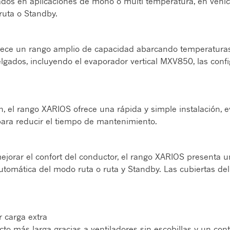
lados en aplicaciones de mono o multi temperatura, en veh
ruta o Standby.
ofrece un rango amplio de capacidad abarcando temperatura
gados, incluyendo el evaporador vertical MXV850, las conf
 el rango XARIOS ofrece una rápida y simple instalación, ev
para reducir el tiempo de mantenimiento.
ejorar el confort del conductor, el rango XARIOS presenta u
automática del modo ruta o ruta y Standby. Las cubiertas d
r carga extra
cto más larga gracias a ventiladores sin escobillas y un con