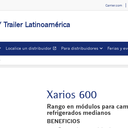
Carrier.com
/ Trailer Latinoamérica
Localice un distribuidor
Para distribuidores
Ferias y e
open_in_new
Opens in a new window
r
Xarios 600
Rango en módulos para cami
refrigerados medianos
BENEFICIOS