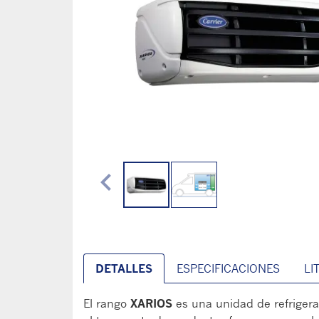
chevron_left
DETALLES
ESPECIFICACIONES
LI
El rango
XARIOS
es una unidad de refrigera