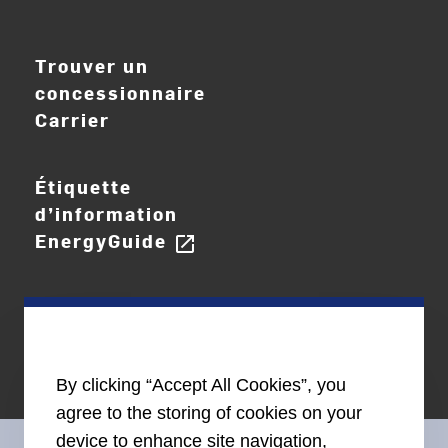
ouvrir_dans_nouve
Trouver un
concessionnaire
Carrier
Étiquette
d’information
EnergyGuide
open_in_new
By clicking “Accept All Cookies”, you
agree to the storing of cookies on your
device to enhance site navigation,