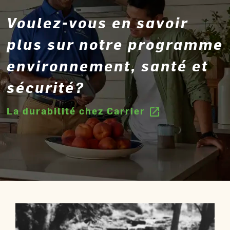
Voulez-vous en savoir
plus sur notre programme
environnement, santé et
sécurité?
La durabilité chez Carrier
open_in_new
S’ouvre