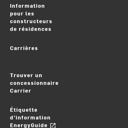
Information
pour les
constructeurs
de résidences
Carrières
ouvrir_dans_nouve
Trouver un
concessionnaire
Carrier
Étiquette
d’information
EnergyGuide
open_in_new