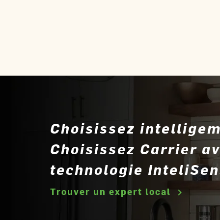
Choisissez intellige
Choisissez Carrier av
technologie InteliSen
Trouver un expert local
keyboard_arrow_right
S’ou