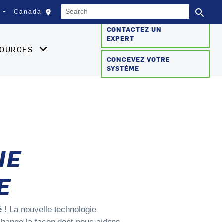
Search
search
edit_location
Canada
Sélectionnez votre empla
Se
CONTACTEZ UN
EXPERT
SOURCES
CONCEVEZ VOTRE
SYSTÈME
IE
E
é
!
La nouvelle technologie
 change la façon dont nous aidons