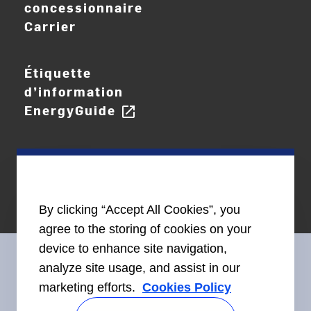
concessionnaire
Carrier
Étiquette
d’information
EnergyGuide
open_in_new
By clicking “Accept All Cookies”, you
agree to the storing of cookies on your
device to enhance site navigation,
analyze site usage, and assist in our
marketing efforts.
Cookies Policy
Restez en contact avec nous