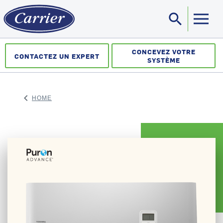
search
Sea
CONCEVEZ VOTRE
CONTACTEZ UN EXPERT
SYSTÈME
keyboard_arrow_left
HOME
ARROW BACK