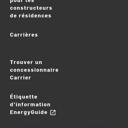
constructeurs
de résidences
Carrières
ouvrir_dans_nouve
Trouver un
concessionnaire
Carrier
Étiquette
d’information
EnergyGuide
open_in_new