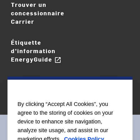
Trouver un
concessionnaire
Carrier
Étiquette
d’information
EnergyGuide
open_in_new
By clicking “Accept All Cookies”, you
agree to the storing of cookies on your
device to enhance site navigation,
analyze site usage, and assist in our
marketing efforts.
Cookies Policy
Restez en contact avec nous