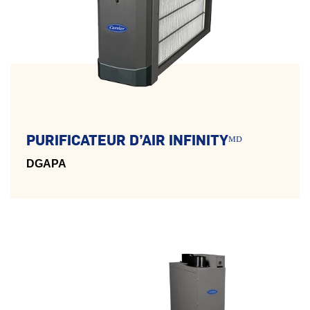
PURIFICATEUR D’AIR INFINITYᴹᴰ
DGAPA