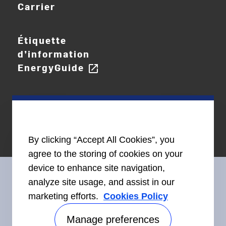
Carrier
Étiquette
d’information
EnergyGuide
open_in_new
By clicking “Accept All Cookies”, you
agree to the storing of cookies on your
device to enhance site navigation,
analyze site usage, and assist in our
marketing efforts.
Cookies Policy
Restez en contact avec nous
Manage preferences