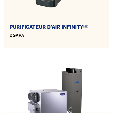
PURIFICATEUR D’AIR INFINITYᴹᴰ
DGAPA