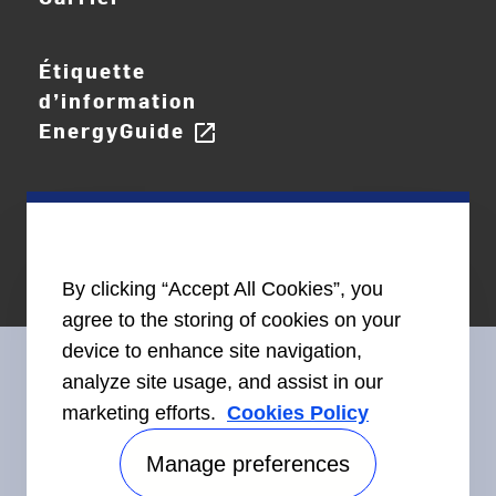
Étiquette
d’information
EnergyGuide
open_in_new
By clicking “Accept All Cookies”, you
agree to the storing of cookies on your
device to enhance site navigation,
analyze site usage, and assist in our
marketing efforts.
Cookies Policy
Restez en contact avec nous
Manage preferences