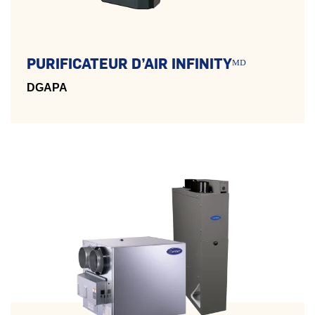
PURIFICATEUR D’AIR INFINITYᴹᴰ
DGAPA