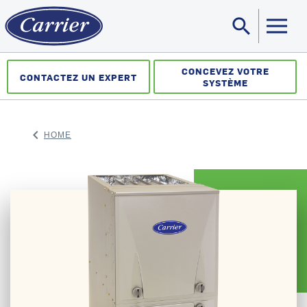
search
Sea
CONCEVEZ VOTRE
CONTACTEZ UN EXPERT
SYSTÈME
keyboard_arrow_left
HOME
ARROW BACK