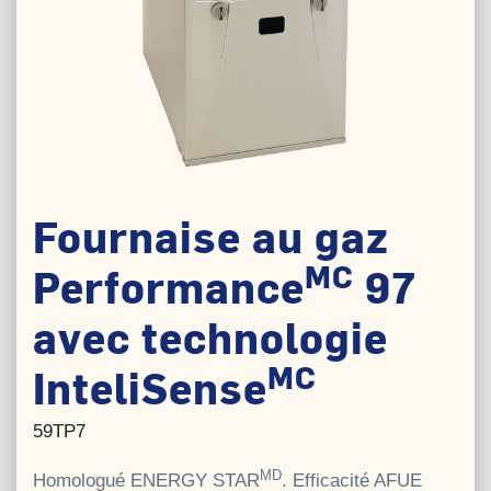
Fournaise au gaz
MC
Performance
97
avec technologie
MC
InteliSense
59TP7
MD
Homologué ENERGY STAR
. Efficacité AFUE