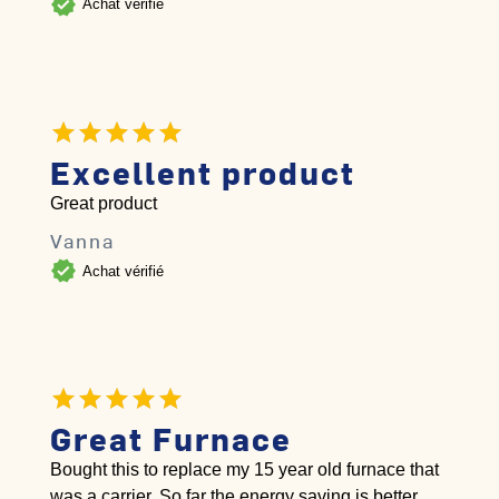
verified
Achat vérifié
Excellent product
Great product
Vanna
verified
Achat vérifié
Great Furnace
Bought this to replace my 15 year old furnace that
was a carrier. So far the energy saving is better