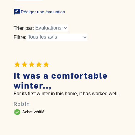
rate_review
Rédiger une évaluation
Trier par:
Filtre:
It was a comfortable
winter..,
For its first winter in this home, it has worked well.
Robin
verified
Achat vérifié