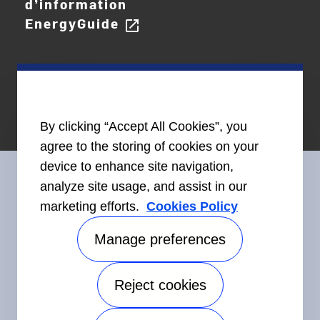
d’information
EnergyGuide
open_in_new
By clicking “Accept All Cookies”, you
agree to the storing of cookies on your
device to enhance site navigation,
analyze site usage, and assist in our
marketing efforts.
Cookies Policy
Restez en contact avec nous
Manage preferences
Reject cookies
©2026 Carrier. Tous droits réservés.
Accessibilité