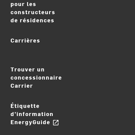
pour les
constructeurs
de résidences
Carrières
ouvrir_dans_nouve
Trouver un
concessionnaire
Carrier
Étiquette
d’information
EnergyGuide
open_in_new