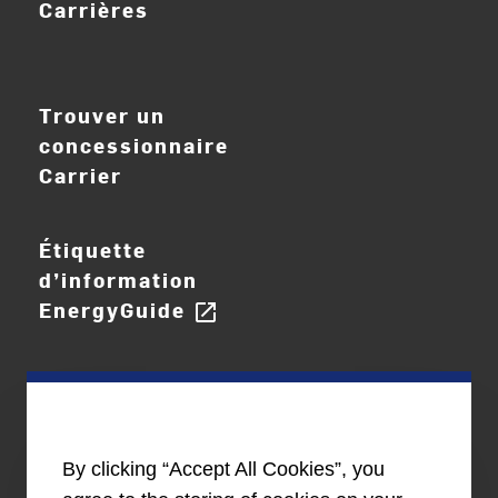
Carrières
ouvrir_dans_nouve
Trouver un
concessionnaire
Carrier
Étiquette
d’information
EnergyGuide
open_in_new
By clicking “Accept All Cookies”, you