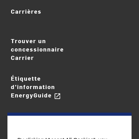
Carrières
ouvrir_dans_nouve
Trouver un
concessionnaire
Carrier
Étiquette
d’information
EnergyGuide
open_in_new