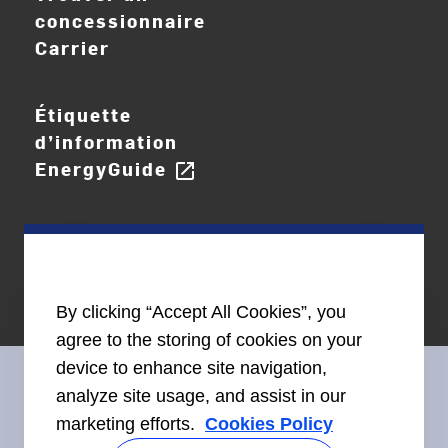
concessionnaire
Carrier
Étiquette
d’information
EnergyGuide
open_in_new
By clicking “Accept All Cookies”, you
agree to the storing of cookies on your
device to enhance site navigation,
analyze site usage, and assist in our
marketing efforts.
Cookies Policy
Restez en contact avec nous