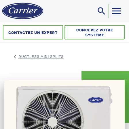
search
Sea
CONCEVEZ VOTRE
CONTACTEZ UN EXPERT
SYSTÈME
keyboard_arrow_left
DUCTLESS MINI SPLITS
ARROW BACK