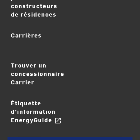
constructeurs
de résidences
Carrières
ouvrir_dans_nouve
Trouver un
concessionnaire
Carrier
Étiquette
d’information
EnergyGuide
open_in_new