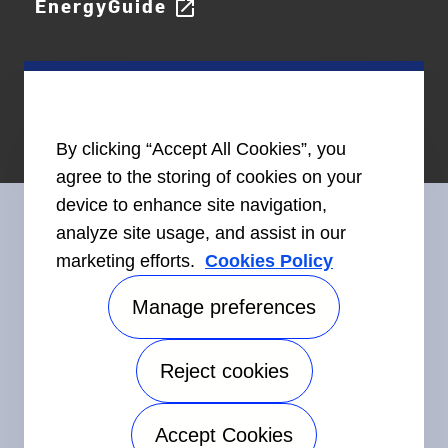
EnergyGuide
open_in_new
By clicking “Accept All Cookies”, you
agree to the storing of cookies on your
device to enhance site navigation,
analyze site usage, and assist in our
marketing efforts.
Cookies Policy
Restez en contact avec nous
Manage preferences
Reject cookies
©2026 Carrier. Tous droits réservés.
Accessibilité
Avis sur la confidentialité
Conditions d'utilisation
Accept Cookies