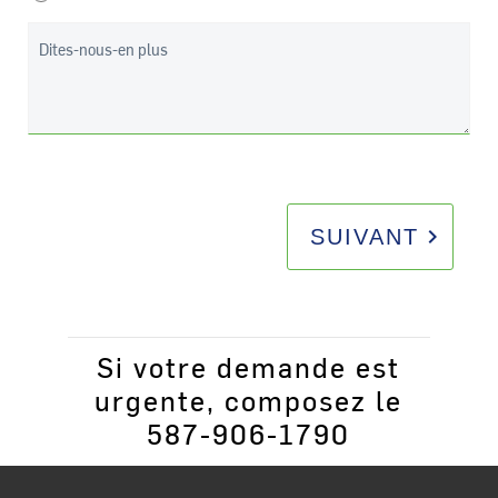
Dites-nous-en plus
keyboard_arrow_right
SUIVANT
Si votre demande est
urgente, composez le
587-906-1790