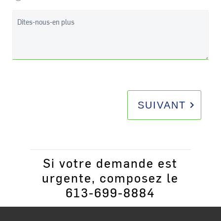
Dites-nous-en plus
keyboard_arrow_right
SUIVANT
Si votre demande est
urgente, composez le
613-699-8884