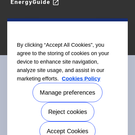
EnergyGuide
open_in_new
By clicking “Accept All Cookies”, you
agree to the storing of cookies on your
device to enhance site navigation,
analyze site usage, and assist in our
marketing efforts.
Cookies Policy
Restez en contact avec nous
Manage preferences
Reject cookies
©2026 Carrier. Tous droits réservés.
Accessibilité
Avis sur la confidentialité
Conditions d'utilisation
Accept Cookies