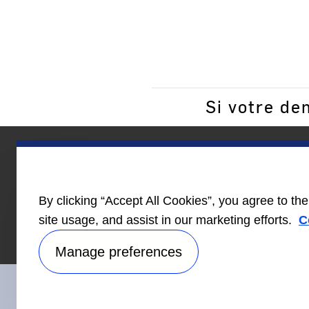
Si votre d
Information
Carrières
pour les
ouvri
By clicking “Accept All Cookies”, you agree to th
constructeurs
site usage, and assist in our marketing efforts.
C
de résidences
Manage preferences
Restez en contact avec nous