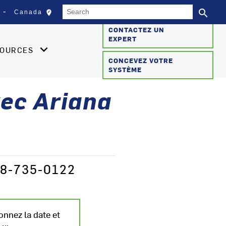
Search
search
edit_location
Canada
Sélectionnez votre empla
Se
CONTACTEZ UN
EXPERT
SOURCES
CONCEVEZ VOTRE
SYSTÈME
ec Ariana
78-735-0122
onnez la date et