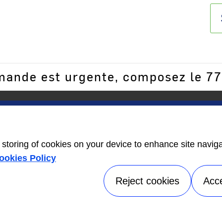
emande est urgente, composez le 7
Trouver un
Étiquette
concessionnaire
d’information
r_dans_nouvelle
e storing of cookies on your device to enhance site navig
Carrier
EnergyGuide
ookies Policy
open_in_new
Reject cookies
Acc
©2026 Carrier. Tous droits rés
Conditions d'utilisation