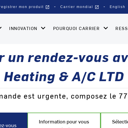
open_in_new
open_in_new
registrer mon produit
Carrier mondial
English
INNOVATION
POURQUOI CARRIER
RES
 un rendez-vous av
Heating & A/C LTD
emande est urgente, composez le 7
Information pour vous
Sélecti
ez-vous