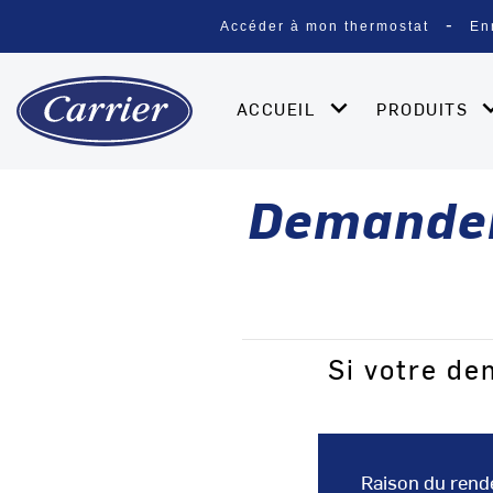
Accéder à mon thermostat
En
ACCUEIL
PRODUITS
Demander
Si votre d
Raison du rend