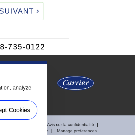
SUIVANT
keyboard_arrow_right
78-735-0122
ation, analyze
ept Cookies
ervés.
Accessibilité
Avis sur la confidentialité
Speak Up
Plan de site
Manage preferences