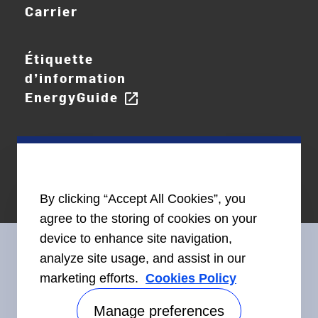
Carrier
Étiquette
d’information
EnergyGuide
open_in_new
By clicking “Accept All Cookies”, you
agree to the storing of cookies on your
device to enhance site navigation,
analyze site usage, and assist in our
marketing efforts.
Cookies Policy
Restez en contact avec nous
Manage preferences