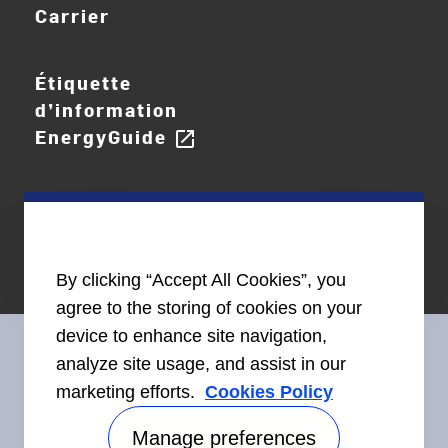
Carrier
Étiquette
d’information
EnergyGuide
open_in_new
By clicking “Accept All Cookies”, you
agree to the storing of cookies on your
device to enhance site navigation,
analyze site usage, and assist in our
marketing efforts.
Cookies Policy
Restez en contact avec nous
Manage preferences