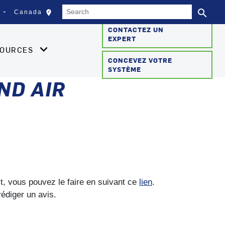
Search
search
edit_location
Canada
Sélectionnez votre empla
Se
CONTACTEZ UN
EXPERT
SOURCES
CONCEVEZ VOTRE
SYSTÈME
ND AIR
it, vous pouvez le faire en suivant ce
lien
.
rédiger un avis.