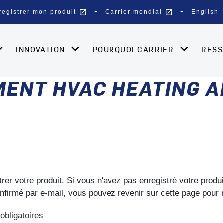
open_in_new
open_in_new
registrer mon produit
Carrier mondial
English
INNOVATION
POURQUOI CARRIER
RES
ENT HVAC HEATING A
trer votre produit. Si vous n'avez pas enregistré votre produ
onfirmé par e-mail, vous pouvez revenir sur cette page pour 
obligatoires