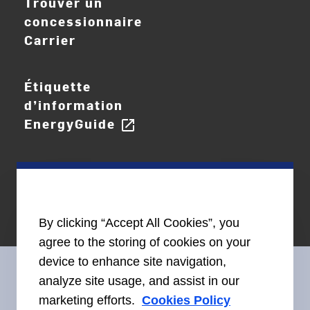
Trouver un
concessionnaire
Carrier
Étiquette
d’information
EnergyGuide
open_in_new
By clicking “Accept All Cookies”, you
agree to the storing of cookies on your
device to enhance site navigation,
analyze site usage, and assist in our
marketing efforts.
Cookies Policy
Restez en contact avec nous