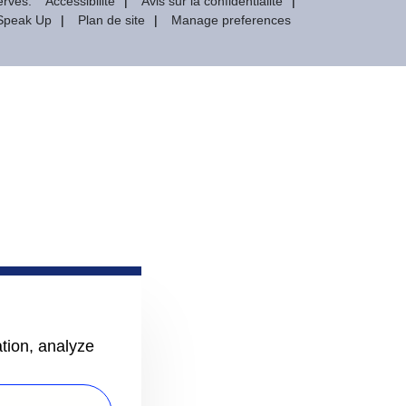
ervés.
Accessibilité
Avis sur la confidentialité
Speak Up
Plan de site
Manage preferences
ation, analyze