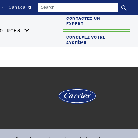
Search
search
edit_location
Canada
Sélectionnez votre empla
Se
CONTACTEZ UN
EXPERT
SOURCES
CONCEVEZ VOTRE
SYSTÈME