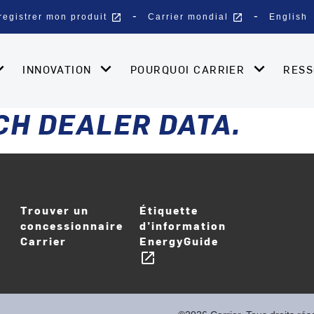
open_in_new
open_in_new
registrer mon produit
Carrier mondial
English
INNOVATION
POURQUOI CARRIER
RES
CH DEALER DATA.
Trouver un
Étiquette
concessionnaire
d’information
r_dans_nouvelle
Carrier
EnergyGuide
open_in_new