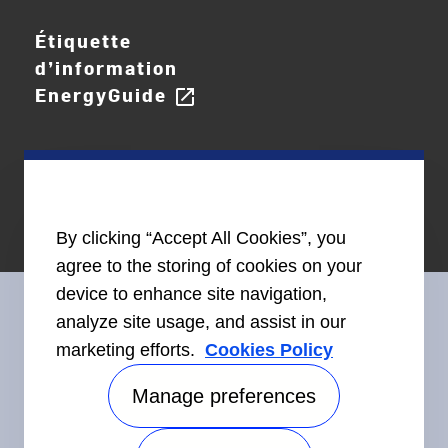
Étiquette
d’information
EnergyGuide
open_in_new
By clicking “Accept All Cookies”, you
agree to the storing of cookies on your
device to enhance site navigation,
analyze site usage, and assist in our
marketing efforts.
Cookies Policy
Restez en contact avec nous
Manage preferences