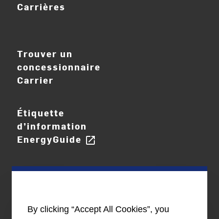
Carrières
ouvrir_dans_nouve
Trouver un
concessionnaire
Carrier
Étiquette
d’information
EnergyGuide
open_in_new
By clicking “Accept All Cookies”, you