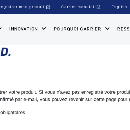
open_in_new
open_in_new
registrer mon produit
Carrier mondial
English
INNOVATION
POURQUOI CARRIER
RES
D.
trer votre produit. Si vous n'avez pas enregistré votre produ
onfirmé par e-mail, vous pouvez revenir sur cette page pour 
obligatoires