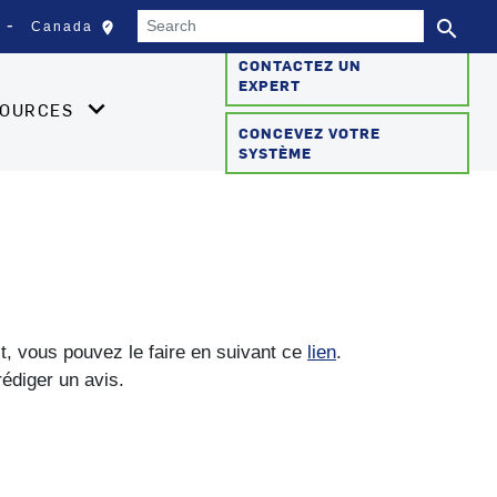
Search
search
edit_location
Canada
Sélectionnez votre empla
Se
CONTACTEZ UN
EXPERT
SOURCES
CONCEVEZ VOTRE
SYSTÈME
it, vous pouvez le faire en suivant ce
lien
.
rédiger un avis.