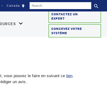
Search
search
edit_location
Canada
Sélectionnez votre empla
Se
CONTACTEZ UN
EXPERT
SOURCES
CONCEVEZ VOTRE
SYSTÈME
it, vous pouvez le faire en suivant ce
lien
.
rédiger un avis.