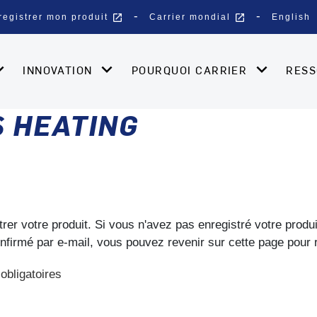
open_in_new
open_in_new
registrer mon produit
Carrier mondial
English
INNOVATION
POURQUOI CARRIER
RES
 HEATING
trer votre produit. Si vous n'avez pas enregistré votre produ
onfirmé par e-mail, vous pouvez revenir sur cette page pour 
obligatoires