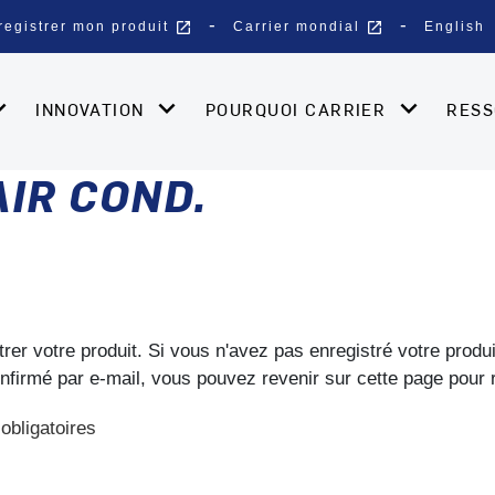
open_in_new
open_in_new
registrer mon produit
Carrier mondial
English
INNOVATION
POURQUOI CARRIER
RES
AIR COND.
trer votre produit. Si vous n'avez pas enregistré votre produ
onfirmé par e-mail, vous pouvez revenir sur cette page pour 
obligatoires