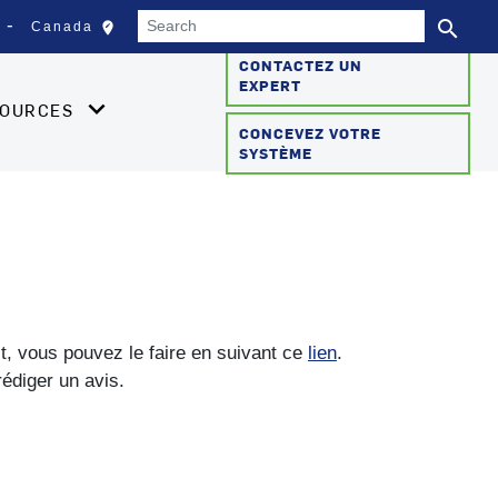
Search
search
edit_location
Canada
Sélectionnez votre empla
Se
CONTACTEZ UN
EXPERT
SOURCES
CONCEVEZ VOTRE
SYSTÈME
it, vous pouvez le faire en suivant ce
lien
.
rédiger un avis.