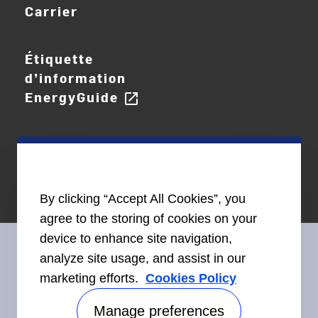
Carrier
Étiquette
d’information
EnergyGuide
open_in_new
By clicking “Accept All Cookies”, you
agree to the storing of cookies on your
device to enhance site navigation,
analyze site usage, and assist in our
marketing efforts.
Cookies Policy
Restez en contact avec nous
Manage preferences