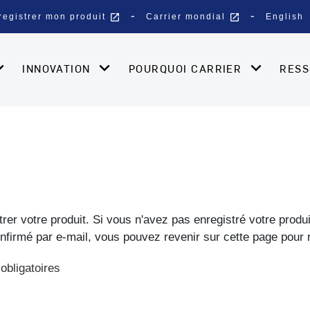
open_in_new
open_in_new
registrer mon produit
Carrier mondial
English
INNOVATION
POURQUOI CARRIER
RES
trer votre produit. Si vous n'avez pas enregistré votre produ
onfirmé par e-mail, vous pouvez revenir sur cette page pour 
obligatoires