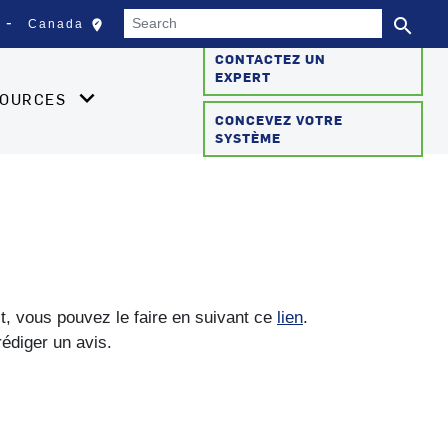
Search
search
edit_location
Canada
Sélectionnez votre empla
Se
CONTACTEZ UN
EXPERT
SOURCES
CONCEVEZ VOTRE
SYSTÈME
it, vous pouvez le faire en suivant ce
lien
.
rédiger un avis.