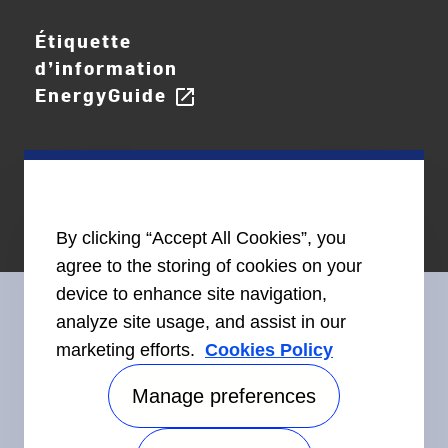
Étiquette
d’information
EnergyGuide
open_in_new
By clicking “Accept All Cookies”, you
agree to the storing of cookies on your
device to enhance site navigation,
analyze site usage, and assist in our
marketing efforts.
Cookies Policy
Restez en contact avec nous
Manage preferences