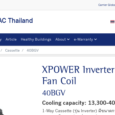
Carrier Glob
C Thailand
y
Article
Healthy Buildings
About
e-Warranty​
Cassette
40BGV
XPOWER Inverter
Fan Coil
40BGV
Cooling capacity: 13,300-
1-Way Cassette (รุ่น Inverter) มีขนาด