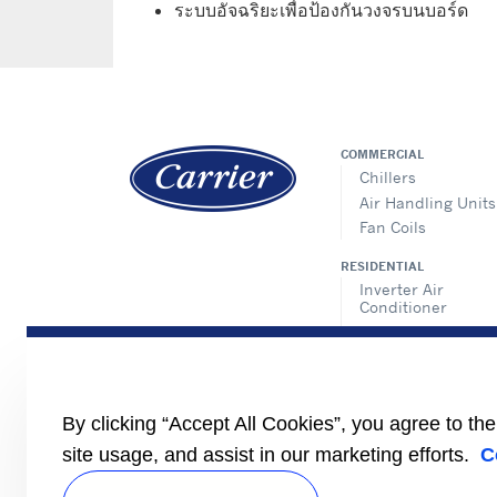
ระบบอัจฉริยะเพื่อป้องกันวงจรบนบอร์ด
COMMERCIAL
Chillers
Air Handling Units
Fan Coils
RESIDENTIAL
Inverter Air
Conditioner
Non-Inverter Air
Conditioner
TOSHIBA
Residential
By clicking “Accept All Cookies”, you agree to th
Light Commercial
site usage, and assist in our marketing efforts.
C
VRF