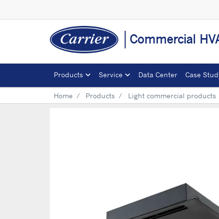
Commercial HVA
Products
Service
Data Center
Case Stud
Home
Products
Light commercial products