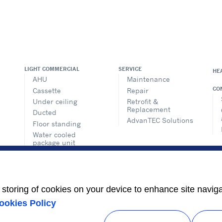
LIGHT COMMERCIAL
SERVICE
HE
AHU
Maintenance
CO
Cassette
Repair
Under ceiling
Retrofit &
Replacement
Ducted
AdvanTEC Solutions
Floor standing
Water cooled
package unit
Condensing unit
Air purifier
VRF SYSTEMS
e storing of cookies on your device to enhance site navig
ookies Policy