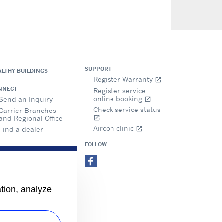
SUPPORT
ALTHY BUILDINGS
Register Warranty
open_in_new
NNECT
Register service
online booking
Send an Inquiry
open_in_new
Check service status
Carrier Branches
and Regional Office
open_in_new
Aircon clinic
Find a dealer
open_in_new
FOLLOW
ation, analyze