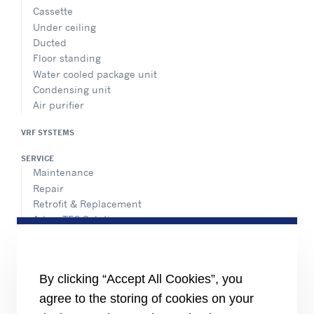
Cassette
Under ceiling
Ducted
Floor standing
Water cooled package unit
Condensing unit
Air purifier
VRF SYSTEMS
SERVICE
Maintenance
Repair
Retrofit & Replacement
AdvanTEC Solutions
HEALTHY BUILDINGS
CONNECT
By clicking “Accept All Cookies”, you
Send an Inquiry
agree to the storing of cookies on your
Carrier Branches and Regional Office