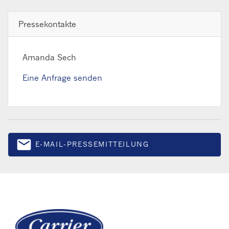
Pressekontakte
Amanda Sech
Eine Anfrage senden
email
E-MAIL-PRESSEMITTEILUNG
Email