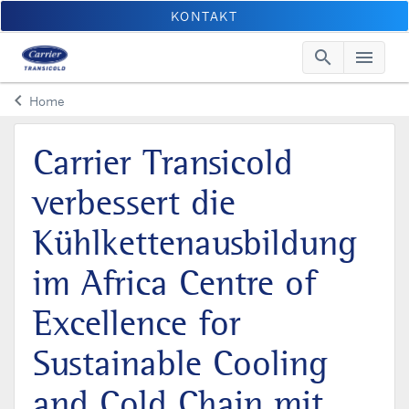
KONTAKT
search
menu
Searc
Me
keyboard_arrow_left
Home
Arrow back
Carrier Transicold
verbessert die
Kühlkettenausbildung
im Africa Centre of
Excellence for
Sustainable Cooling
and Cold Chain mit