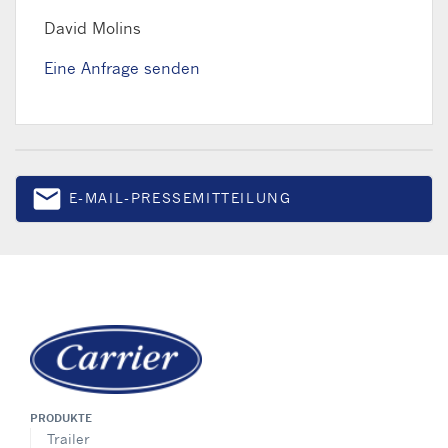
David Molins
Eine Anfrage senden
email
E-MAIL-PRESSEMITTEILUNG
Email
PRODUKTE
Trailer