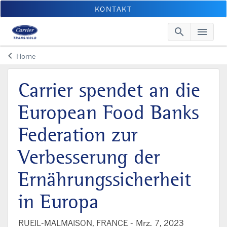
KONTAKT
search
menu
Searc
Me
keyboard_arrow_left
Home
Arrow back
Carrier spendet an die
European Food Banks
Federation zur
Verbesserung der
Ernährungssicherheit
in Europa
RUEIL-MALMAISON, FRANCE -
Mrz. 7, 2023