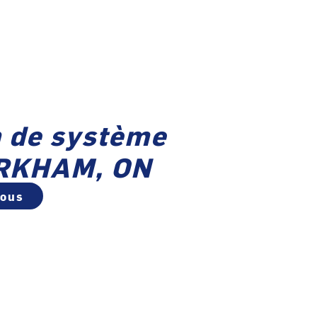
n de système
RKHAM, ON
vous