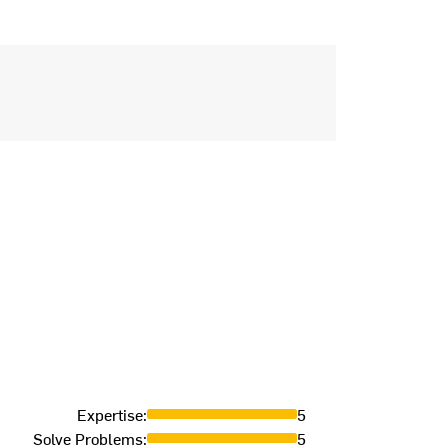
Deliver
Expertise
:
5
Solve Problems
:
5