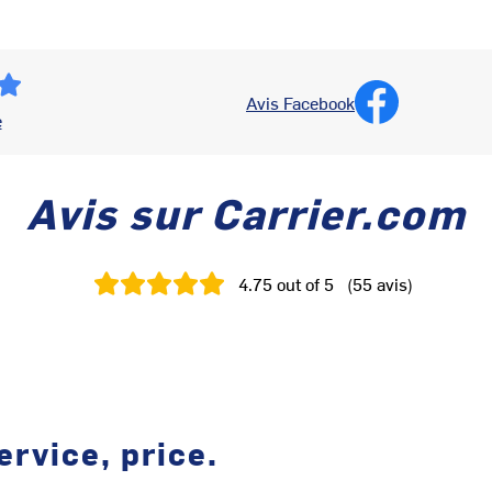
Avis Facebook
e
Avis sur Carrier.com
4.75
out of 5
(
55
avis
)
ervice, price.