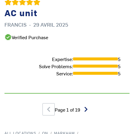
AC unit
FRANCIS
-
29 AVRIL 2025
A
Verified Purchase
Expertise
:
5
Solve Problems
:
5
Service
:
5
Page
1
of
19
ALL LOCATIONS
/
ON
/
MARKHAM
/