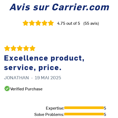
Avis sur Carrier.com
4.75
out of 5
(
55
avis
)
Excellence product,
service, price.
JONATHAN
-
19 MAI 2025
S
Verified Purchase
Expertise
:
5
Solve Problems
:
5