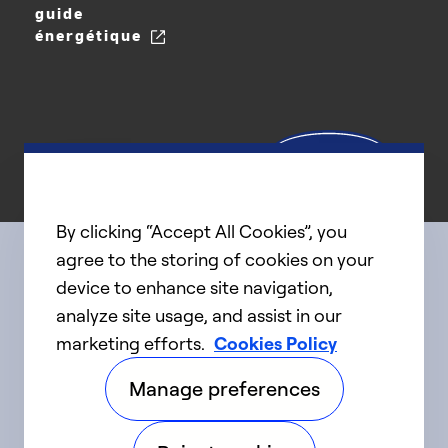
guide
énergétique
By clicking “Accept All Cookies”, you
agree to the storing of cookies on your
device to enhance site navigation,
Connect with us
analyze site usage, and assist in our
marketing efforts.
Cookies Policy
linkedIn
twitter
facebook
youtube
Manage preferences
©2025 Carrier. Tous droits réservés.