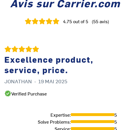
Avis sur Carrier.com
4.75
out of 5
(
55
avis
)
Excellence product,
service, price.
JONATHAN
-
19 MAI 2025
S
Verified Purchase
Expertise
:
5
Solve Problems
:
5
Service
:
5