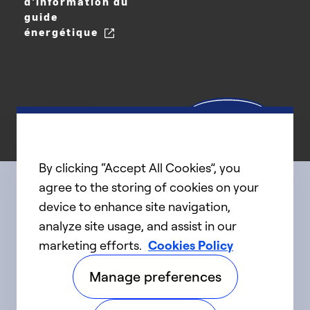
d'information du
guide
énergétique
By clicking “Accept All Cookies”, you
agree to the storing of cookies on your
device to enhance site navigation,
Connect with us
analyze site usage, and assist in our
marketing efforts.
Cookies Policy
linkedIn
twitter
facebook
youtube
Manage preferences