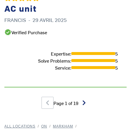
AC unit
FRANCIS
-
29 AVRIL 2025
A
Verified Purchase
Expertise
:
5
Solve Problems
:
5
Service
:
5
Page
1
of
19
ALL LOCATIONS
/
ON
/
MARKHAM
/