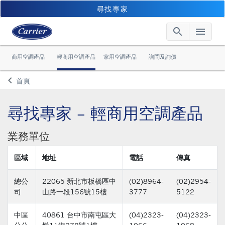
尋找專家
search
menu
Searc
Me
商用空調產品
輕商用空調產品
家用空調產品
詢問及詢價
keyboard_arrow_left
首頁
Arrow back
尋找專家 – 輕商用空調產品
業務單位
區域
地址
電話
傳真
總公
22065 新北市板橋區中
(02)8964-
(02)2954-
司
山路一段156號15樓
3777
5122
中區
40861 台中市南屯區大
(04)2323-
(04)2323-