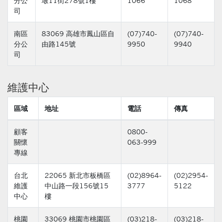
分公
墩11街278號1樓
1066
1068
司
南區
83069 高雄市鳳山區自
(07)740-
(07)740-
分公
由路145號
9950
9940
司
維護中心
區域
地址
電話
傳真
顧客
0800-
關懷
063-999
專線
台北
22065 新北市板橋區
(02)8964-
(02)2954-
維護
中山路一段156號15
3777
5122
中心
樓
桃園
33069 桃園市桃園區
(03)218-
(03)218-