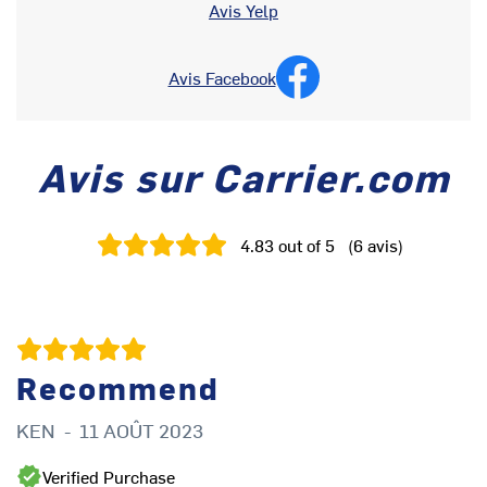
Avis Yelp
Avis Facebook
Avis sur Carrier.com
4.83
out of 5
(
6
avis
)
Recommend
KEN
-
11 AOÛT 2023
C
Verified Purchase