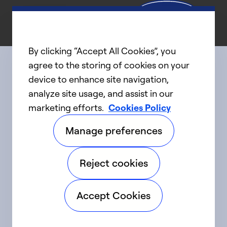
By clicking “Accept All Cookies”, you
agree to the storing of cookies on your
device to enhance site navigation,
Connect with us
analyze site usage, and assist in our
marketing efforts.
Cookies Policy
linkedIn
twitter
facebook
youtube
Manage preferences
©2025 Carrier. Tous droits réservés.
Reject cookies
Accessibilité
Avis sur la confidentialité
Accept Cookies
Conditions d'utilisation
Parlez fort
Sitemap
Préférences en matière de témoins