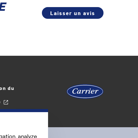
E
Laisser un avis
on du
e
gation, analyze