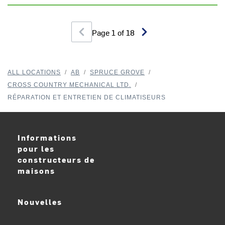
Page
1
of
18
ALL LOCATIONS
/
AB
/
SPRUCE GROVE
/
CROSS COUNTRY MECHANICAL LTD.
/
RÉPARATION ET ENTRETIEN DE CLIMATISEURS
Informations
pour les
constructeurs de
maisons
Nouvelles