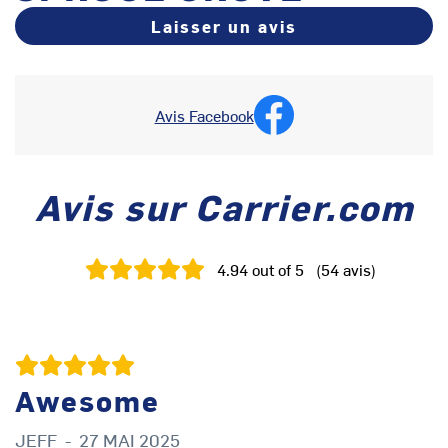
Laisser un avis
Avis Facebook
Avis sur Carrier.com
4.94
out of 5
(
54
avis
)
Awesome
JEFF
-
27 MAI 2025
D