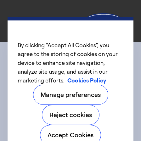
By clicking “Accept All Cookies”, you
agree to the storing of cookies on your
device to enhance site navigation,
Connect with us
analyze site usage, and assist in our
marketing efforts.
Cookies Policy
linkedIn
twitter
facebook
youtube
Manage preferences
©2025 Carrier. Tous droits réservés.
Reject cookies
Accessibilité
Avis sur la confidentialité
Accept Cookies
Conditions d'utilisation
Parlez fort
Sitemap