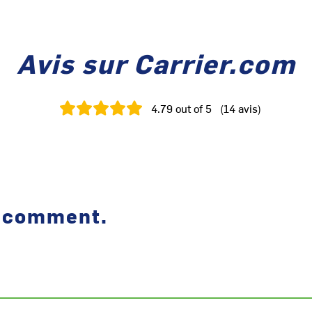
Avis sur Carrier.com
4.79
out of 5
(
14
avis
)
a comment.