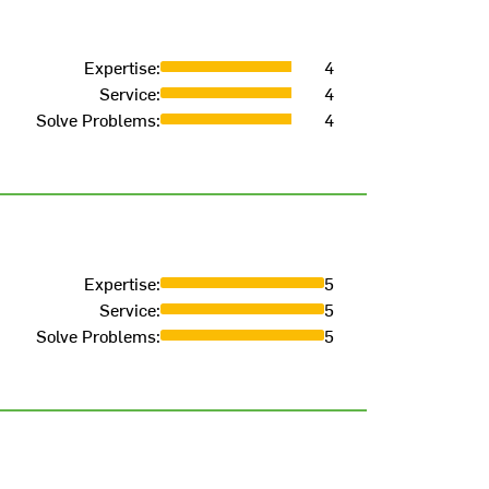
Carrie
Expertise
:
4
Service
:
4
CECIL
-
08 D
Solve Problems
:
4
Verified Pur
Excelle
Expertise
:
5
Service
:
5
JONATHAN
-
Solve Problems
:
5
Verified Pur