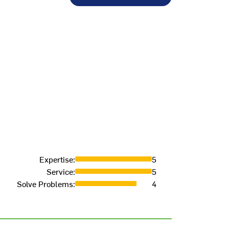
Top No
Expertise
:
5
Service
:
5
ALLISON
-
2
Solve Problems
:
4
Verified Pur