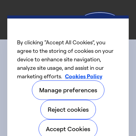
By clicking “Accept All Cookies”, you
agree to the storing of cookies on your
device to enhance site navigation,
Connect with us
analyze site usage, and assist in our
marketing efforts.
Cookies Policy
linkedIn
twitter
facebook
youtube
Manage preferences
©2025 Carrier. Tous droits réservés.
Reject cookies
Accessibilité
Avis sur la confidentialité
Accept Cookies
Conditions d'utilisation
Parlez fort
Sitemap